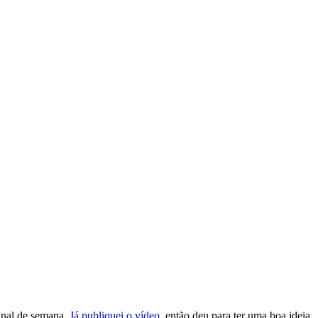
final de semana.
Já publiquei o vídeo
, então deu para ter uma boa ideia