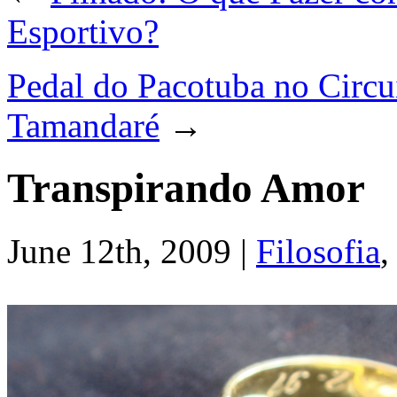
Esportivo?
Pedal do Pacotuba no Circu
Tamandaré
→
Transpirando Amor
June 12th, 2009 |
Filosofia
,