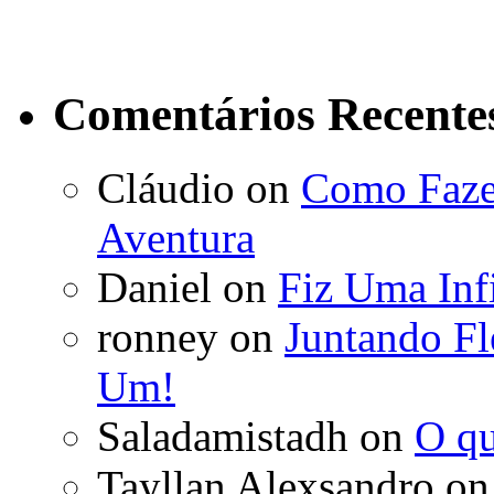
Comentários Recente
Cláudio
on
Como Fazer
Aventura
Daniel
on
Fiz Uma Infi
ronney
on
Juntando Fl
Um!
Saladamistadh
on
O qu
Tayllan Alexsandro
o