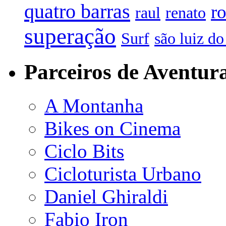
quatro barras
r
raul
renato
superação
Surf
são luiz d
Parceiros de Aventur
A Montanha
Bikes on Cinema
Ciclo Bits
Cicloturista Urbano
Daniel Ghiraldi
Fabio Iron