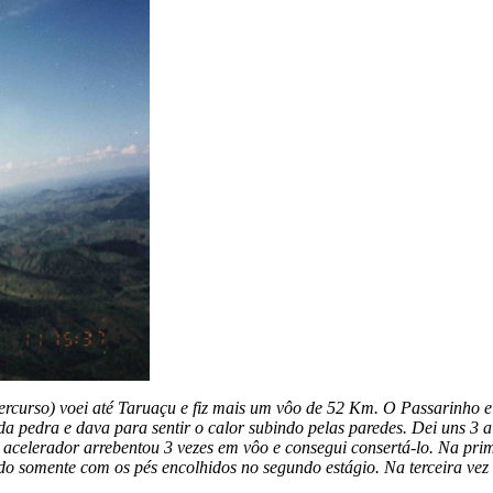
ercurso) voei até Taruaçu e fiz mais um vôo de 52 Km. O Passarinho
o da pedra e dava para sentir o calor subindo pelas paredes. Dei uns 3
e acelerador arrebentou 3 vezes em vôo e consegui consertá-lo. Na prim
do somente com os pés encolhidos no segundo estágio. Na terceira vez 