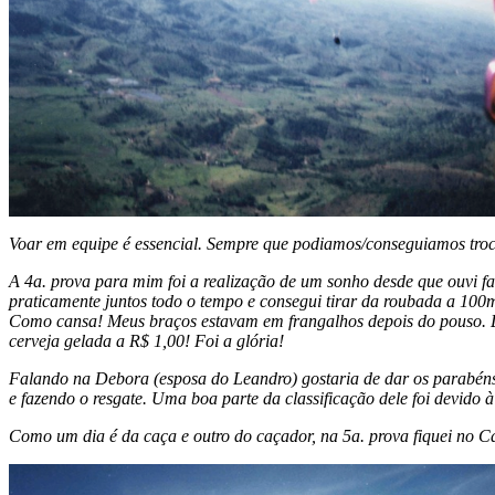
Voar em equipe é essencial. Sempre que podiamos/conseguiamos trocá
A 4a. prova para mim foi a realização de um sonho desde que ouvi f
praticamente juntos todo o tempo e consegui tirar da roubada a 10
Como cansa! Meus braços estavam em frangalhos depois do pouso. D
cerveja gelada a R$ 1,00! Foi a glória!
Falando na Debora (esposa do Leandro) gostaria de dar os parabéns 
e fazendo o resgate. Uma boa parte da classificação dele foi devido 
Como um dia é da caça e outro do caçador, na 5a. prova fiquei no C