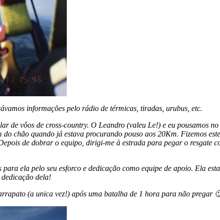
vamos informações pelo rádio de térmicas, tiradas, urubus, etc.
alar de vôos de cross-country. O Leandro (valeu Le!) e eu pousamos n
0m do chão quando já estava procurando pouso aos 20Km. Fizemos este
epois de dobrar o equipo, dirigi-me à estrada para pegar o resgate 
para ela pelo seu esforco e dedicação como equipe de apoio. Ela esta
à dedicação dela!
arrapato (a unica vez!) após uma batalha de 1 hora para não pregar 