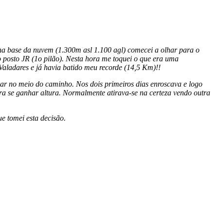
na base da nuvem (1.300m asl 1.100 agl) comecei a olhar para o
posto JR (1o pilão). Nesta hora me toquei o que era uma
Valadares e já havia batido meu recorde (14,5 Km)!!
ar no meio do caminho. Nos dois primeiros dias enroscava e logo
ara se ganhar altura. Normalmente atirava-se na certeza vendo outra
e tomei esta decisão.