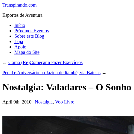
Transpirando.com
Esportes de Aventura
Início
Próximos Eventos
Sobre este Blog
Loja
Apoio
Mapa do Site
←
Como (Re)Começar a Fazer Exercícios
Pedal e Aniversário na Jazida de Itambé, via Bateias
→
Nostalgia: Valadares – O Sonho
April 9th, 2010 |
Nostalgia
,
Voo Livre