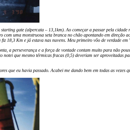
starting gate (alpercata – 13,1km). Ao começar a passar pela cidade 
ro com uma monstruosa seta branca no chão apontando em direção ao 
a fiz 18,3 Km e já estava nas nuvens. Meu primeiro vôo de verdade em 
onta, a perseverança e a força de vontade contam muito para não pous
to notei que mesmo térmicas fracas (0,5) deveriam ser aproveitadas p
hores que eu havia passado. Acabei me dando bem em todas as vezes qu