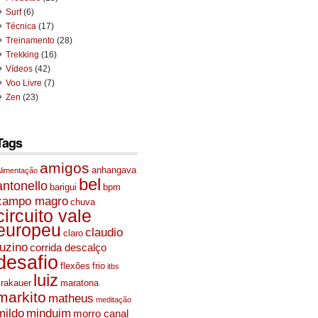
Surf
(6)
Técnica
(17)
Treinamento
(28)
Trekking
(16)
Vídeos
(42)
Voo Livre
(7)
Zen
(23)
Tags
amigos
anhangava
limentação
bel
antonello
barigui
bpm
campo magro
chuva
circuito vale
europeu
claudio
claro
fuzino
corrida descalço
desafio
flexões
frio
itbs
luiz
krakauer
maratona
markito
matheus
meditação
mildo
minduim
morro canal