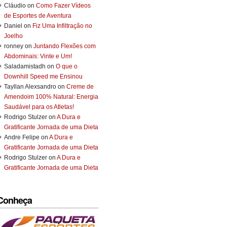
Cláudio
on
Como Fazer Vídeos
de Esportes de Aventura
Daniel
on
Fiz Uma Infiltração no
Joelho
ronney
on
Juntando Flexões com
Abdominais: Vinte e Um!
Saladamistadh
on
O que o
Downhill Speed me Ensinou
Tayllan Alexsandro
on
Creme de
Amendoim 100% Natural: Energia
Saudável para os Atletas!
Rodrigo Stulzer
on
A Dura e
Gratificante Jornada de uma Dieta
Andre Felipe
on
A Dura e
Gratificante Jornada de uma Dieta
Rodrigo Stulzer
on
A Dura e
Gratificante Jornada de uma Dieta
Conheça