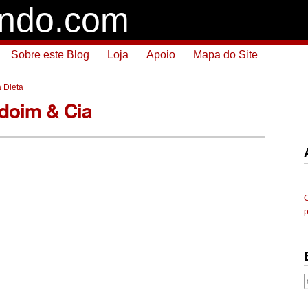
ando.com
Sobre este Blog
Loja
Apoio
Mapa do Site
a Dieta
doim & Cia
C
p