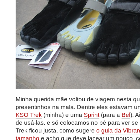
Minha querida mãe voltou de viagem nesta qua
presentinhos na mala. Dentre eles estavam u
KSO Trek
(minha) e uma
Sprint
(para a
Bel
). 
de usá-las, e só colocamos no pé para ver s
Trek ficou justa, como sugere
o guia da Vibra
tamanho
e acho que deve lacear um pouco, c