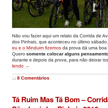
Não vou fazer aqui um relato da Corrida de A
dos Pinhais, que aconteceu no último sábado
eu e o Minduim fizemos
da prova dá uma boa i
Quero
somente colocar alguns pensament
durante e depois da prova, para não deixar is
lendo →
8 Comentários
Tá Ruim Mas Tá Bom – Corrid