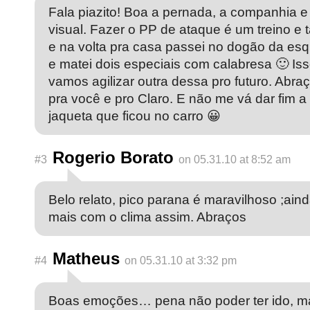
Fala piazito! Boa a pernada, a companhia e
visual. Fazer o PP de ataque é um treino e t
e na volta pra casa passei no dogão da esq
e matei dois especiais com calabresa 🙂 Iss
vamos agilizar outra dessa pro futuro. Abra
pra você e pro Claro. E não me vá dar fim a
jaqueta que ficou no carro 😀
Rogerio Borato
#3
on 05.31.10 at 8:52 am
Belo relato, pico parana é maravilhoso ;ain
mais com o clima assim. Abraços
Matheus
#4
on 05.31.10 at 3:32 pm
Boas emoções… pena não poder ter ido, m