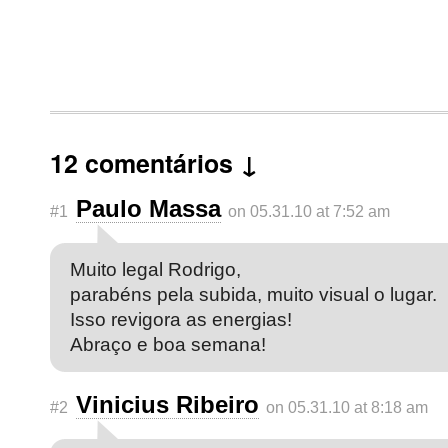
12 comentários ↓
Paulo Massa
#1
on 05.31.10 at 7:52 am
Muito legal Rodrigo,
parabéns pela subida, muito visual o lugar.
Isso revigora as energias!
Abraço e boa semana!
Vinicius Ribeiro
#2
on 05.31.10 at 8:18 am