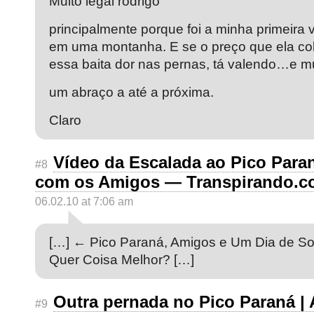
Muito legal rodrigo
principalmente porque foi a minha primeira 
em uma montanha. E se o preço que ela co
essa baita dor nas pernas, tá valendo…e mu
um abraço a até a próxima.
Claro
Vídeo da Escalada ao Pico Para
#8
com os Amigos — Transpirando.
06.02.10 at 7:06 am
[…] ← Pico Paraná, Amigos e Um Dia de So
Quer Coisa Melhor? […]
Outra pernada no Pico Paraná | 
#9